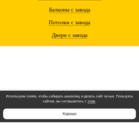
Балконы
с завода
Потолки
с завода
Двери
с завода
Используем cookie, чтобы собирать аналитику и делать сайт лучше. Пользуясь
сайтом, вы соглашаетесь с
этим
.
Остались вопросы? Звоните!
8 (495) 489-94-08
Хорошо
Режим работы:
c 8:00 до 23:00