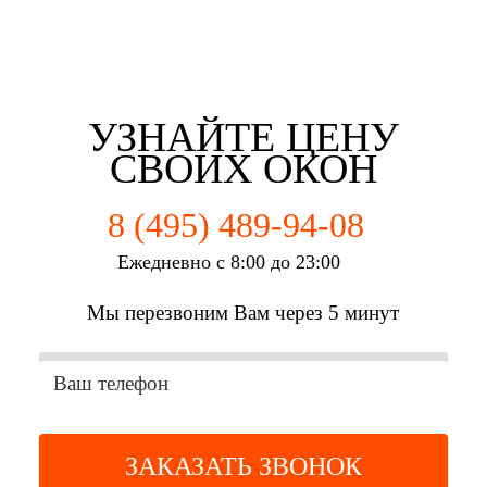
Евгений Брянцев
Алена Мишурко
Ульяна Наумова
Влад Астротин
г. Москва
г. Москва
г. Москва
г. Москва
УЗНАЙТЕ ЦЕНУ
СВОИХ ОКОН
8 (495) 489-94-08
Ежедневно с 8:00 до 23:00
Мы перезвоним Вам через 5 минут
ЗАКАЗАТЬ ЗВОНОК