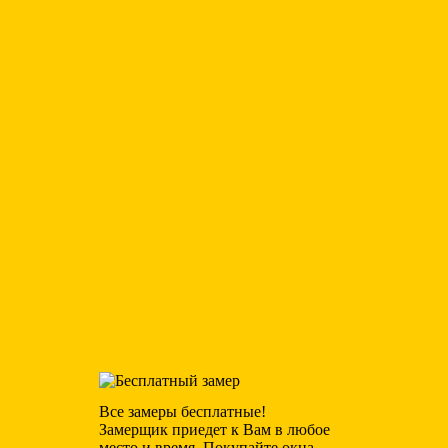
р.
всего
590
Подоконники
р.
всего
990
Все замеры бесплатные!
Замерщик приедет к Вам в любое
место и время. Покупайте окна