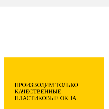
Компания «Пластиковые окна»
производит и устанавливает окна по
самым низким ценам в Москве и
области!
Дополнительная скидка 73% - только
5 дней!
ПРОИЗВОДИМ ТОЛЬКО
КАЧЕСТВЕННЫЕ
ПЛАСТИКОВЫЕ ОКНА