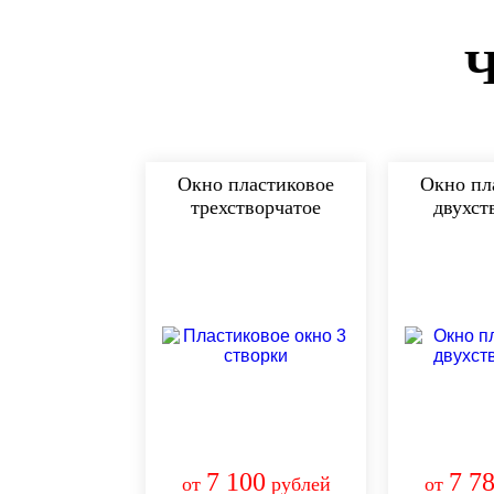
Окно пластиковое
Окно пл
трехстворчатое
двухст
7 100
7 7
от
рублей
от