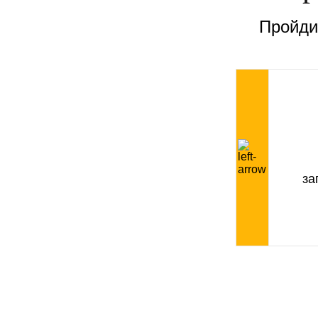
Пройдит
за