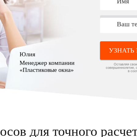
УЗНАТЬ
Юлия
Менеджер компании
Оставляя свои
совершеннолетие, 
«Пластиковые окна»
в соо
осов для точного расче