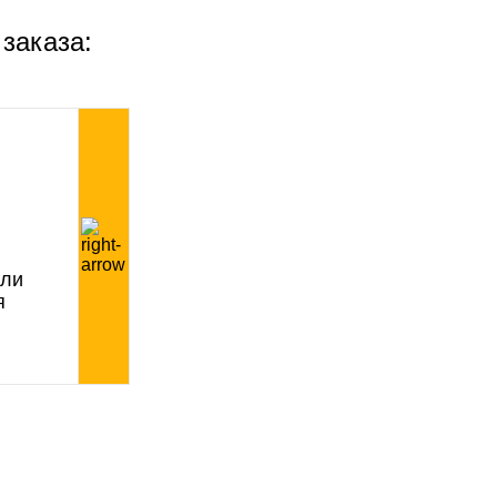
 заказа:
или
я